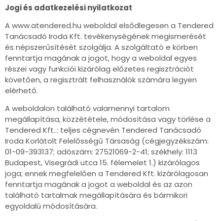
Jogi és adatkezelési nyilatkozat
A www.atendered.hu weboldal elsődlegesen a Tendered
Tanácsadó Iroda Kft. tevékenységének megismerését
és népszerűsítését szolgálja. A szolgáltató e körben
fenntartja magának a jogot, hogy a weboldal egyes
részei vagy funkciói kizárólag előzetes regisztrációt
követően, a regisztrált felhasználók számára legyen
elérhető.
A weboldalon található valamennyi tartalom
megállapítása, közzététele, módosítása vagy törlése a
Tendered Kft..: teljes cégnevén Tendered Tanácsadó
Iroda Korlátolt Felelősségű Társaság (cégjegyzékszám:
01-09-393137; adószám: 27521069-2-41; székhely: 1113
Budapest, Visegrádi utca 15. félemelet 1.) kizárólagos
joga; ennek megfelelően a Tendered Kft. kizárólagosan
fenntartja magának a jogot a weboldal és az azon
található tartalmak megállapítására és bármikori
egyoldalú módosítására.