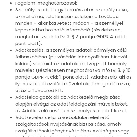
Fogalom-meghatározások
Személyes adat: egy természetes személy neve,
e-mail címe, telefonszáma, lakcíme továbbá
minden – akár közvetett módon – a személlyel
kapcsolatba hozható információ (részletesen
meghatározva InfoTv. 3. § 2. pontja GDPR 4. cikk 1.
pont alatt).
Adatkezelés: a személyes adatok bármilyen célú
felhasználása (pl.: vásárlás lebonyolítása, hírlevél-
küldés) valamint az adatokon elvégzett bármely
művelet (részletesen meghatározva InfoTv. 3. § 10.
pontja GDPR 4. cikk 1. pont alatt). Adatkezelő: aki az
ilyen az adatkezelési műveleteket meghatározza,
azaz a Tendered Kft.
Adatfeldolgozó: aki az Adatkezelő megbízása
alapján elvégzi az adatfeldolgozási műveleteket,
az Adatkezelő nevében személyes adatot kezel.
Adatkezelés célja: a weboldalon elérhető
szolgáltatások nyújtásának biztosítása, amely
szolgáltatások igénybevételéhez szükséges vagy