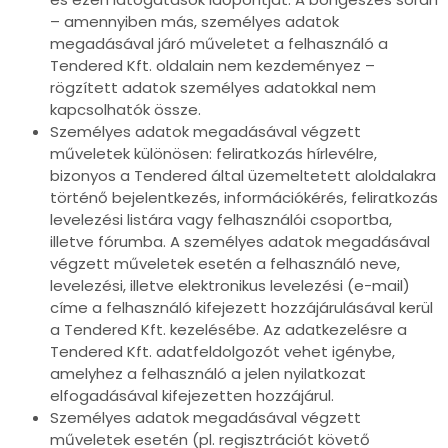
– amennyiben más, személyes adatok
megadásával járó műveletet a felhasználó a
Tendered Kft. oldalain nem kezdeményez –
rögzített adatok személyes adatokkal nem
kapcsolhatók össze.
Személyes adatok megadásával végzett
műveletek különösen: feliratkozás hírlevélre,
bizonyos a Tendered által üzemeltetett aloldalakra
történő bejelentkezés, információkérés, feliratkozás
levelezési listára vagy felhasználói csoportba,
illetve fórumba. A személyes adatok megadásával
végzett műveletek esetén a felhasználó neve,
levelezési, illetve elektronikus levelezési (e-mail)
címe a felhasználó kifejezett hozzájárulásával kerül
a Tendered Kft. kezelésébe. Az adatkezelésre a
Tendered Kft. adatfeldolgozót vehet igénybe,
amelyhez a felhasználó a jelen nyilatkozat
elfogadásával kifejezetten hozzájárul.
Személyes adatok megadásával végzett
műveletek esetén (pl. regisztrációt követő