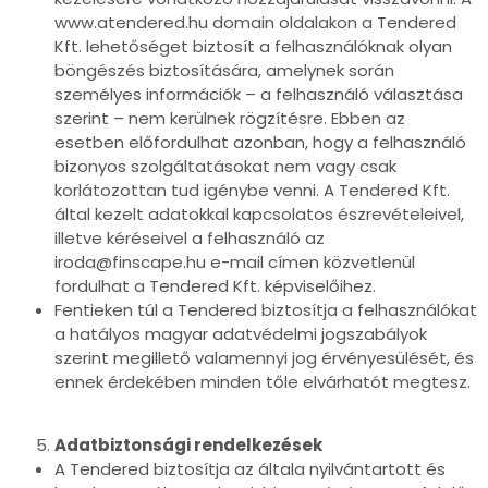
www.atendered.hu domain oldalakon a Tendered
Kft. lehetőséget biztosít a felhasználóknak olyan
böngészés biztosítására, amelynek során
személyes információk – a felhasználó választása
szerint – nem kerülnek rögzítésre. Ebben az
esetben előfordulhat azonban, hogy a felhasználó
bizonyos szolgáltatásokat nem vagy csak
korlátozottan tud igénybe venni. A Tendered Kft.
által kezelt adatokkal kapcsolatos észrevételeivel,
illetve kéréseivel a felhasználó az
iroda@finscape.hu e-mail címen közvetlenül
fordulhat a Tendered Kft. képviselőihez.
Fentieken túl a Tendered biztosítja a felhasználókat
a hatályos magyar adatvédelmi jogszabályok
szerint megillető valamennyi jog érvényesülését, és
ennek érdekében minden tőle elvárhatót megtesz.
Adatbiztonsági rendelkezések
A Tendered biztosítja az általa nyilvántartott és