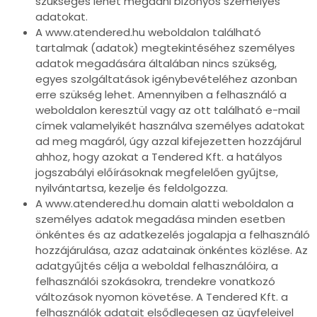
szükséges lehet megadni bizonyos személyes
adatokat.
A www.atendered.hu weboldalon található
tartalmak (adatok) megtekintéséhez személyes
adatok megadására általában nincs szükség,
egyes szolgáltatások igénybevételéhez azonban
erre szükség lehet. Amennyiben a felhasználó a
weboldalon keresztül vagy az ott található e-mail
címek valamelyikét használva személyes adatokat
ad meg magáról, úgy azzal kifejezetten hozzájárul
ahhoz, hogy azokat a Tendered Kft. a hatályos
jogszabályi előírásoknak megfelelően gyűjtse,
nyilvántartsa, kezelje és feldolgozza.
A www.atendered.hu domain alatti weboldalon a
személyes adatok megadása minden esetben
önkéntes és az adatkezelés jogalapja a felhasználó
hozzájárulása, azaz adatainak önkéntes közlése. Az
adatgyűjtés célja a weboldal felhasználóira, a
felhasználói szokásokra, trendekre vonatkozó
változások nyomon követése. A Tendered Kft. a
felhasználók adatait elsődlegesen az ügyfeleivel