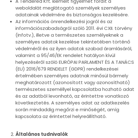
A Tendered Kft. kiemelt figyelmet fordít a
weboldalát meglátogató személyek személyes
adatainak védelmére és biztonságos kezelésére.
Az információs önrendelkezési jogról és az
információszabadságról szóló 2011. évi CXII. törvény
(Infotv.), illetve a természetes személyeknek a
személyes adatok kezelése tekintetében történő
védelméről és az ilyen adatok szabad áramlásáról,
valamint a 95/46/EK rendelet hatályon kívül
helyezéséről szóló EURÓPAI PARLAMENT ÉS A TANÁCS
(EU) 2016/679 RENDELET (GDPR) rendelkezései
értelmében személyes adatnak minősül bármely
meghatározott (azonosított vagy azonosítható)
természetes személlyel kapcsolatba hozható adat
és az adatból levonható, az érintettre vonatkozó
következtetés. A személyes adat az adatkezelés
során mindaddig megőrzi e minőségét, amíg
kapcsolata az érintettel helyreállítható.
Általános tudnivalók