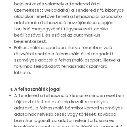
bejelentkezés valamely a Tendered által
üzemeltetett weboldalra) a Tendered Kft. bizonyos
oldalakon lehetővé teheti a felhasználói azonosító
adatoknak a felhasználó hozzájárulása alapján
történő megjegyzését (úgynevezett cookie
beállításával), és ezáltal az automatikus
bejelentkezést.
Felhasználói csoportban, illetve fórumban való
részvétel esetén a felhasználó által megadott
személyes adatok a felhasználói csoport, illetve a
fórumba feliratkozott felhasználók számára
látható.
A felhasználók jogai
A Tendered a felhasználó kérésére minden esetben
tájékoztatást ad az általa kezelt személyes
adatairól, a felhasználó bármikor kérheti személyes
adatainak helyesbítését vagy törlését, továbbá
bármikor jogosult az adatai nyilvántartására és
kezelésére vonatkozó hozzájárulását visszavonni. A