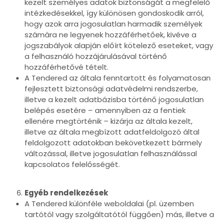
kezelt személyes adatok biztonságát a megfelelő
intézkedésekkel, így különösen gondoskodik arról,
hogy azok arra jogosulatlan harmadik személyek
számára ne legyenek hozzáférhetőek, kivéve a
jogszabályok alapján előírt kötelező eseteket, vagy
a felhasználó hozzájárulásával történő
hozzáférhetővé tételt.
A Tendered az általa fenntartott és folyamatosan
fejlesztett biztonsági adatvédelmi rendszerbe,
illetve a kezelt adatbázisba történő jogosulatlan
belépés esetére – amennyiben az a fentiek
ellenére megtörténik – kizárja az általa kezelt,
illetve az általa megbízott adatfeldolgozó által
feldolgozott adatokban bekövetkezett bármely
változással, illetve jogosulatlan felhasználással
kapcsolatos felelősségét.
Egyéb rendelkezések
A Tendered különféle weboldalai (pl. üzemben
tartótól vagy szolgáltatótól függően) más, illetve a