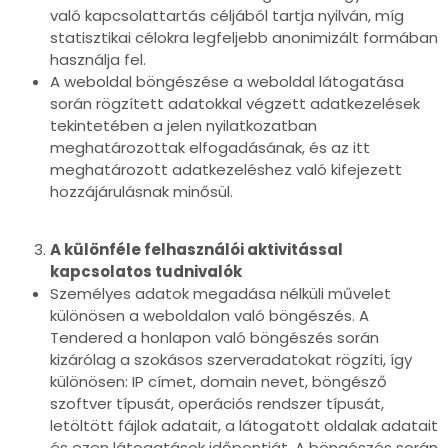
való kapcsolattartás céljából tartja nyilván, míg
statisztikai célokra legfeljebb anonimizált formában
használja fel.
A weboldal böngészése a weboldal látogatása
során rögzített adatokkal végzett adatkezelések
tekintetében a jelen nyilatkozatban
meghatározottak elfogadásának, és az itt
meghatározott adatkezeléshez való kifejezett
hozzájárulásnak minősül.
A különféle felhasználói aktivitással
kapcsolatos tudnivalók
Személyes adatok megadása nélküli művelet
különösen a weboldalon való böngészés. A
Tendered a honlapon való böngészés során
kizárólag a szokásos szerveradatokat rögzíti, így
különösen: IP címet, domain nevet, böngésző
szoftver típusát, operációs rendszer típusát,
letöltött fájlok adatait, a látogatott oldalak adatait
és ezen látogatások időpontját. A böngészés során