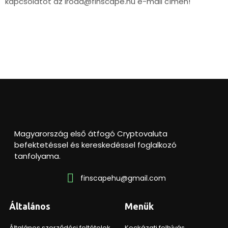
kapcsolatot az iroda@finscape.hu e-mail címen!
Magyarország első átfogó Cryptovaluta
befektetéssel és kereskedéssel foglalkozó
tanfolyama.
finscapehu@gmail.com
Általános
Menük
Általános szerződési feltételek
Kockázati felhívás