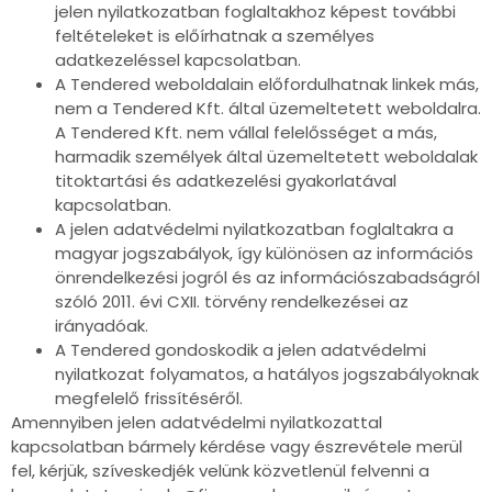
jelen nyilatkozatban foglaltakhoz képest további
feltételeket is előírhatnak a személyes
adatkezeléssel kapcsolatban.
A Tendered weboldalain előfordulhatnak linkek más,
nem a Tendered Kft. által üzemeltetett weboldalra.
A Tendered Kft. nem vállal felelősséget a más,
harmadik személyek által üzemeltetett weboldalak
titoktartási és adatkezelési gyakorlatával
kapcsolatban.
A jelen adatvédelmi nyilatkozatban foglaltakra a
magyar jogszabályok, így különösen az információs
önrendelkezési jogról és az információszabadságról
szóló 2011. évi CXII. törvény rendelkezései az
irányadóak.
A Tendered gondoskodik a jelen adatvédelmi
nyilatkozat folyamatos, a hatályos jogszabályoknak
megfelelő frissítéséről.
Amennyiben jelen adatvédelmi nyilatkozattal
kapcsolatban bármely kérdése vagy észrevétele merül
fel, kérjük, szíveskedjék velünk közvetlenül felvenni a