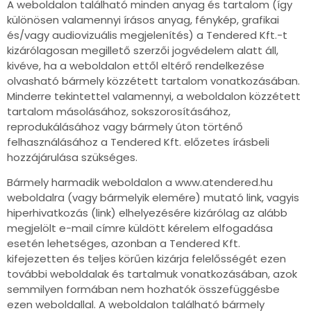
A weboldalon található minden anyag és tartalom (így
különösen valamennyi írásos anyag, fénykép, grafikai
és/vagy audiovizuális megjelenítés) a Tendered Kft.-t
kizárólagosan megillető szerzői jogvédelem alatt áll,
kivéve, ha a weboldalon ettől eltérő rendelkezése
olvasható bármely közzétett tartalom vonatkozásában.
Minderre tekintettel valamennyi, a weboldalon közzétett
tartalom másolásához, sokszorosításához,
reprodukálásához vagy bármely úton történő
felhasználásához a Tendered Kft. előzetes írásbeli
hozzájárulása szükséges.
Bármely harmadik weboldalon a www.atendered.hu
weboldalra (vagy bármelyik elemére) mutató link, vagyis
hiperhivatkozás (link) elhelyezésére kizárólag az alább
megjelölt e-mail címre küldött kérelem elfogadása
esetén lehetséges, azonban a Tendered Kft.
kifejezetten és teljes körűen kizárja felelősségét ezen
további weboldalak és tartalmuk vonatkozásában, azok
semmilyen formában nem hozhatók összefüggésbe
ezen weboldallal. A weboldalon található bármely